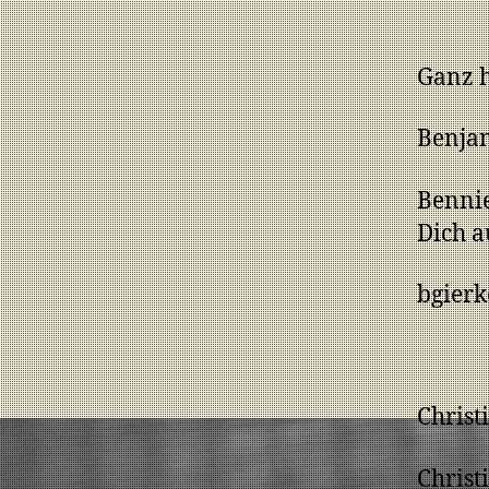
Ganz 
Benja
Bennie
Dich a
bgier
Christ
Christ