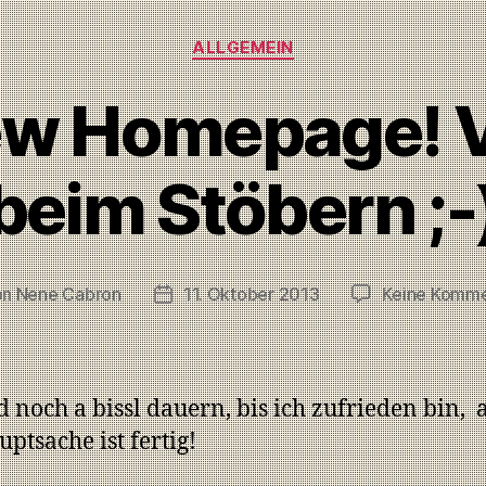
ALLGEMEIN
w Homepage! V
beim Stöbern ;-
on
Nene Cabron
11. Oktober 2013
Keine Komme
d noch a bissl dauern, bis ich zufrieden bin, 
uptsache ist fertig!