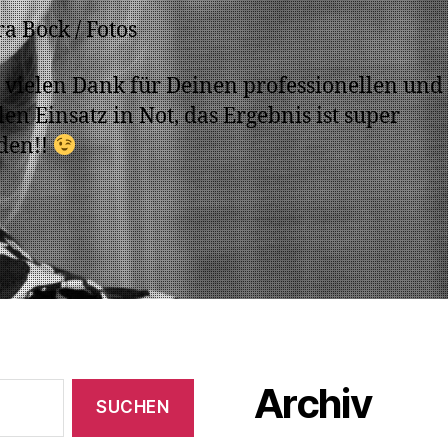
a Bock / Fotos
 vielen Dank für Deinen professionellen und
len Einsatz in Not, das Ergebnis ist super
den!!
Archiv