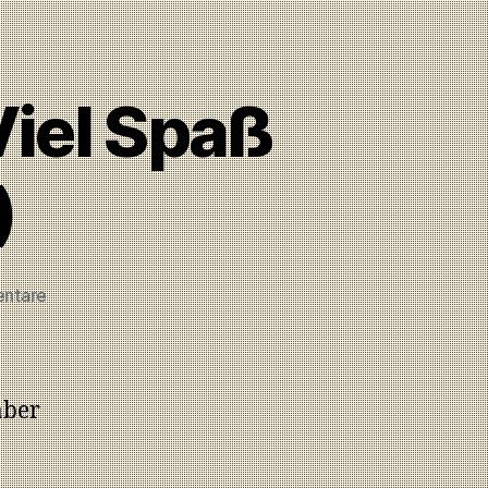
iel Spaß
)
ntare
aber