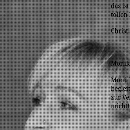
das is
tollen 
Christ
Monika
Moni, 
beglei
zur Ve
mich!!