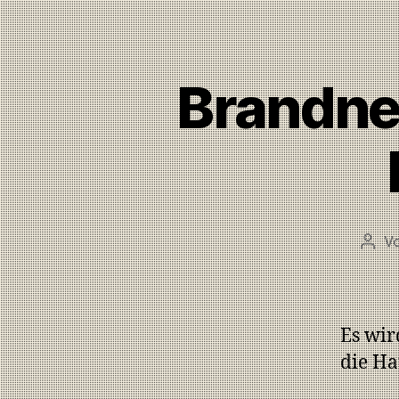
Brandne
V
Es wir
die Ha