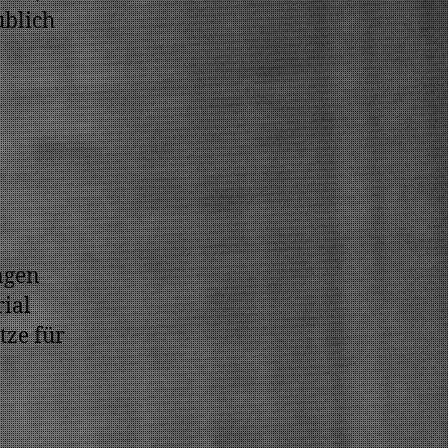
ublich
ngen
rial
tze für