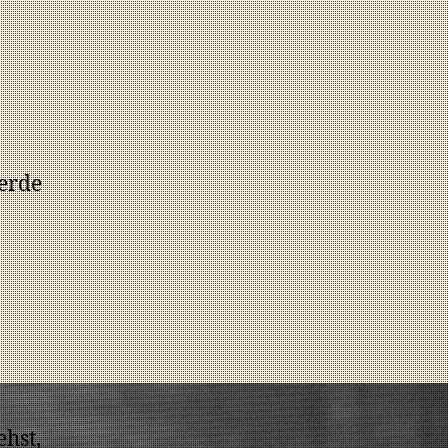
werde
hst,