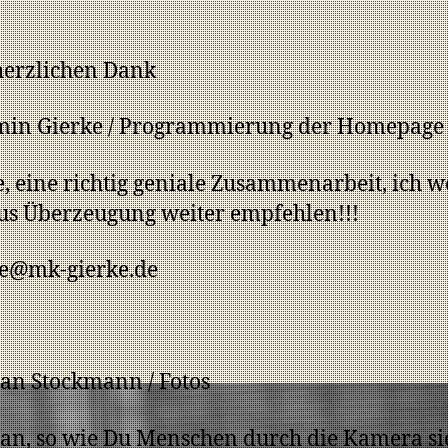
herzlichen Dank
min Gierke / Programmierung der Homepage
, eine richtig geniale Zusammenarbeit, ich 
us Überzeugung weiter empfehlen!!!
ke@mk-gierke.de
ian Stockmann / Fotos
ian, so wie Du Menschen durch die Kamera sie