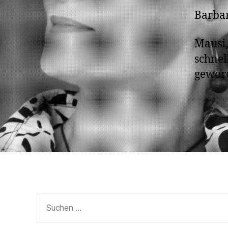
Barbar
Mausi,
schnel
gewor