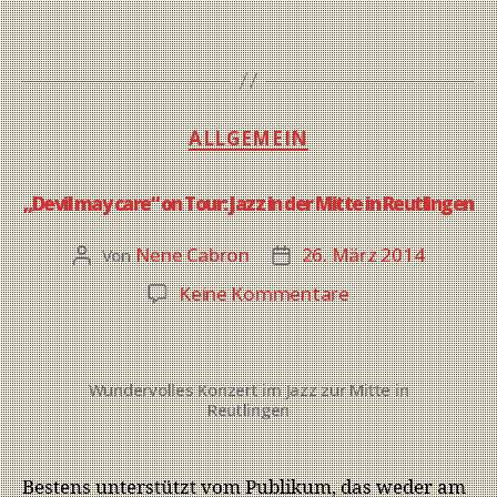
ALLGEMEIN
„Devil may care“ on Tour: Jazz in der Mitte in Reutlingen
Nene Cabron
26. März 2014
Von
Keine Kommentare
Wundervolles Konzert im Jazz zur Mitte in
Reutlingen
Bestens unterstützt vom Publikum, das weder am