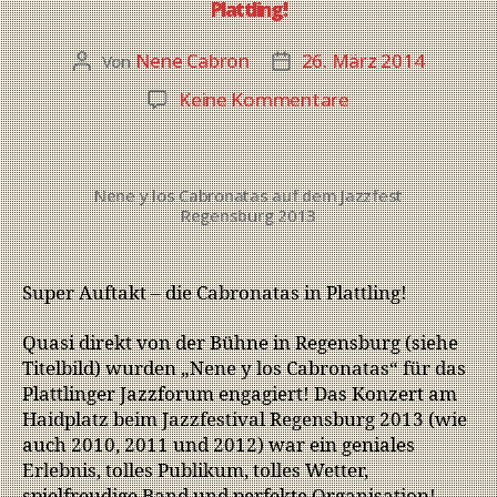
Plattling!
Nene Cabron
26. März 2014
Von
Keine Kommentare
Nene y los Cabronatas auf dem Jazzfest
Regensburg 2013
Super Auftakt – die Cabronatas in Plattling!
Quasi direkt von der Bühne in Regensburg (siehe
Titelbild) wurden „Nene y los Cabronatas“ für das
Plattlinger Jazzforum engagiert! Das Konzert am
Haidplatz beim Jazzfestival Regensburg 2013 (wie
auch 2010, 2011 und 2012) war ein geniales
Erlebnis, tolles Publikum, tolles Wetter,
spielfreudige Band und perfekte Organisation!