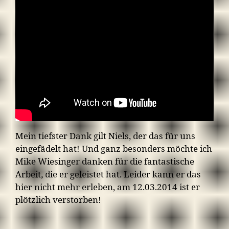
Mein tiefster Dank gilt Niels, der das für uns
eingefädelt hat! Und ganz besonders möchte ich
Mike Wiesinger danken für die fantastische
Arbeit, die er geleistet hat. Leider kann er das
hier nicht mehr erleben, am 12.03.2014 ist er
plötzlich verstorben!