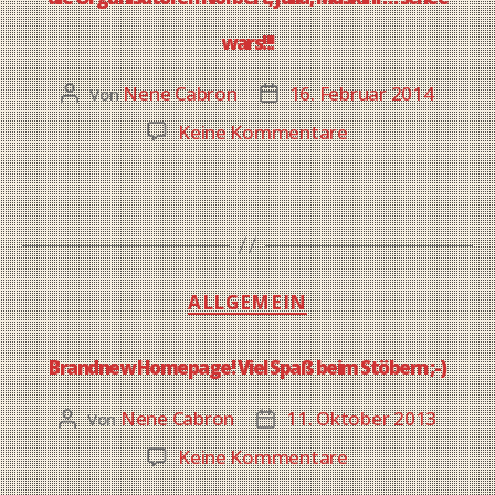
wars!!!
Nene Cabron
16. Februar 2014
Von
Keine Kommentare
ALLGEMEIN
Brandnew Homepage! Viel Spaß beim Stöbern ;-)
Nene Cabron
11. Oktober 2013
Von
Keine Kommentare