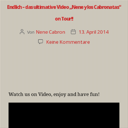
Endlich – das ultimative Video „Nene y los Cabronatas“
on Tour!!
Nene Cabron
13. April 2014
Von
Keine Kommentare
Watch us on Video, enjoy and have fun!