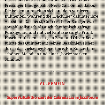
Dieses Mal hatte er neben seinen Friends das
Freisinger Energiepaket Nene Carbón mit dabei.
Die beiden tummelten sich auf dem vorderen
Bühnenteil, während die „Backline“ dahinter ihre
Arbeit tat. Das heißt, Gitarrist Peter Satzger war
sowohl solistisch als auch rhythmisch gefragt.
Punktgenau und mit viel Fantasie sorgte Frank
Haschler für den richtigen Beat und Oliver Betz
führte das Quintett mit seinen Basslinien sicher
durch das vielseitige Repertoire. Ein Konzert mit
schönen Melodien und einer „bock“ starken
Stimme.
ALLGEMEIN
Super Auftaktkonzert der Cabronatas im Jazzforum